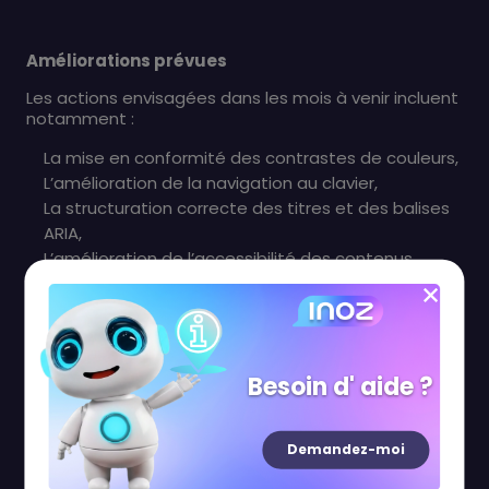
Améliorations prévues
Les actions envisagées dans les mois à venir incluent
notamment :
La mise en conformité des contrastes de couleurs,
L’amélioration de la navigation au clavier,
La structuration correcte des titres et des balises
ARIA,
L’amélioration de l’accessibilité des contenus
multimédias (vidéos sous-titrées, alternatives
textuelles...).
Droit à compensation
Besoin d' aide ?
Conformément à
l'article 11 de la loi du 6 janvier
1978
et à
l'article 47 de la loi de 2005
, toute
personne rencontrant une difficulté d’accès à un
Demandez-moi
contenu peut solliciter une
alternative accessible
en nous contactant via le
Formulaire de contact