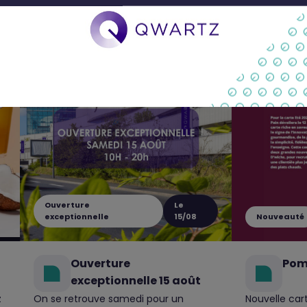
Ouverture
Le
exceptionnelle
15/08
Nouveauté
Ouverture
Pom
exceptionnelle 15 août
z
On se retrouve samedi pour un
Nouvelle ca