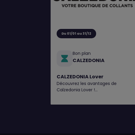
Du 01/01 au 31/12
Bon plan
CALZEDONIA
CALZEDONIA Lover
Découvrez les avantages de
Calzedonia Lover !
1€ = 1 point, obtenez un bon de
réduction tous les 100 points*