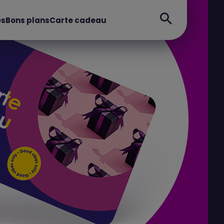
es
Bons plans
Carte cadeau