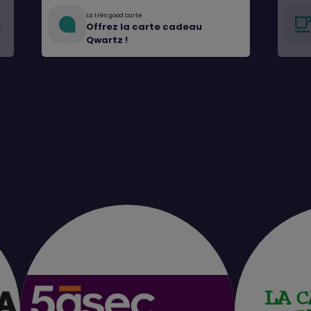
La très good carte
u
Offrez la carte cadeau
Qwartz !