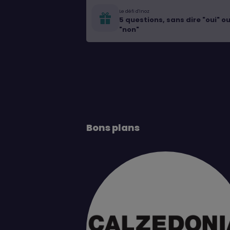
Le défi d'Inoz
5 questions, sans dire "oui" o
"non"
Bons plans