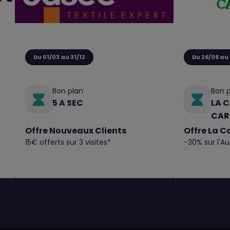
Du 01/03 au 31/12
Du 26/06 au
Bon plan
Bon 
5 A SEC
LA C
CAR
Offre Nouveaux Clients
Offre La C
15€ offerts sur 3 visites*
-30% sur l'Au