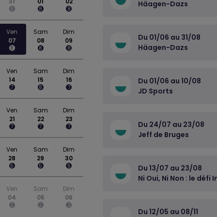
31
01
02
Häagen-Dazs
8
8
8
Ven
Sam
Dim
Du 01/06 au 31/08
07
08
09
Häagen-Dazs
8
8
8
Ven
Sam
Dim
14
15
16
Du 01/06 au 10/08
7
8
7
JD Sports
Ven
Sam
Dim
21
22
23
Du 24/07 au 23/08
7
7
7
Jeff de Bruges
Ven
Sam
Dim
28
29
30
5
5
5
Du 13/07 au 23/08
Ni Oui, Ni Non : le défi 
Ven
Sam
Dim
04
05
06
2
2
2
Du 12/05 au 08/11