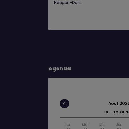
Häagen-Dazs
Agenda
Août 202
01 - 31 août 2
Lun
Mar
Mer
Jeu