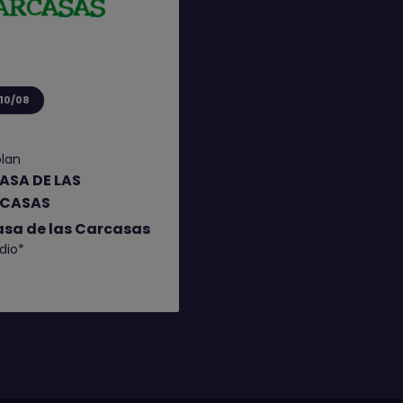
 10/08
plan
ASA DE LAS
CASAS
asa de las Carcasas
dio*