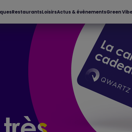
iques
Restaurants
Loisirs
Actus & évènements
Green Vib