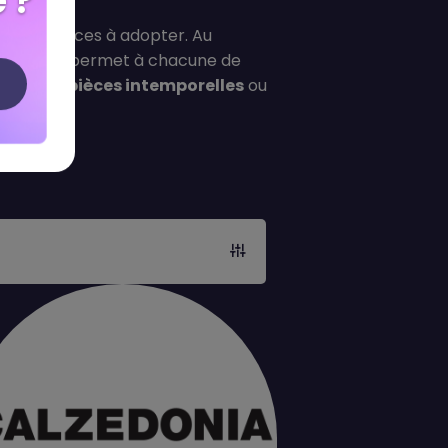
 ?
les tendances à adopter. Au
and Bear
, permet à chacune de
herche de
pièces intemporelles
ou