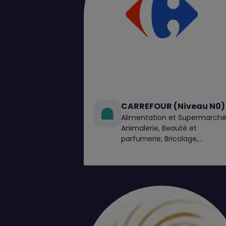
CARREFOUR (Niveau N0)
Alimentation et Supermarché
Animalerie, Beauté et
parfumerie, Bricolage,
Chaussures, Électroménager,
High Tech, Jardin, Mode
Femme