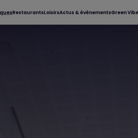
iques
Restaurants
Loisirs
Actus & évènements
Green Vib