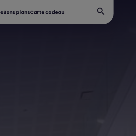
es
Bons plans
Carte cadeau