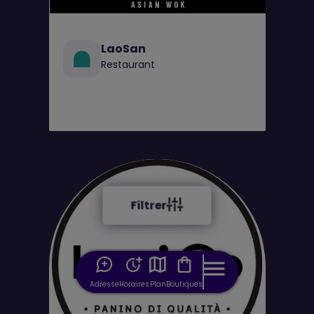
LaoSan
Restaurant
Filtrer
Adresse
Horaires
Plan
Boutiques