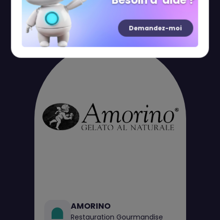
Besoin d' aide ?
Boutiques
Restaurants
Loisirs
Demandez-moi
AMORINO
Restauration Gourmandise