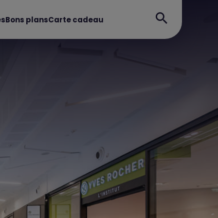
es
Bons plans
Carte cadeau