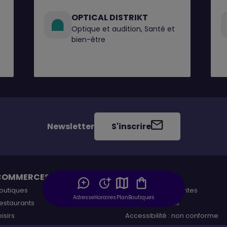
OPTICAL DISTRIKT
Optique et audition, Santé et
bien-être
Newsletter
S'inscrire
COMMERCES
CONTACT
outiques
Questions Fréquentes
Adresse
Horaires
Plan
Boutiques
estaurants
Contactez-nous
oisirs
Accessibilité : non conforme