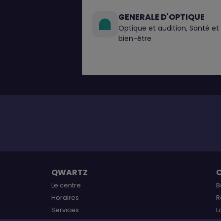
GENERALE D'OPTIQUE
Optique et audition, Santé et
bien-être
QWARTZ
Le centre
B
Horaires
R
Services
L