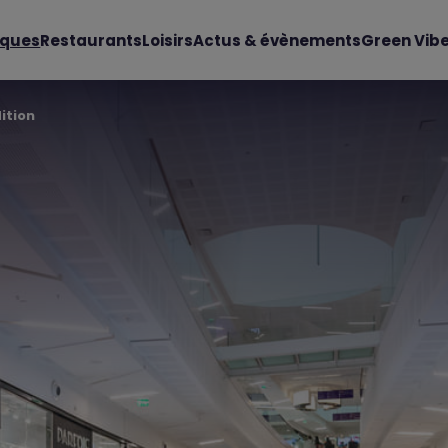
iques
Restaurants
Loisirs
Actus & évènements
Green Vib
ition