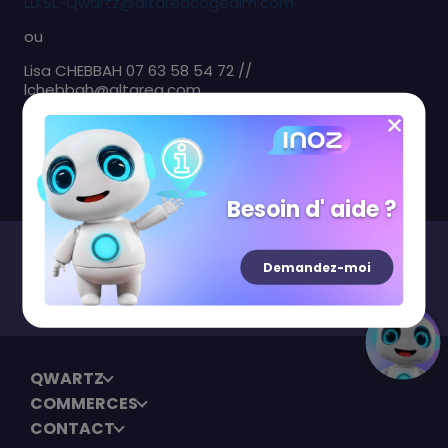
LD.SL-Qwartz@altareacogedim.com
ou
Lisa CHEBBAH 07 63 58 54 72 //
lchebbah@altarea.com
Laure DEJARDIN : 06 74 79 92 53 //
ldejardin@altarea.com
Besoin d' aide ?
Demandez-moi
Newsletter
S'inscrire
QWARTZ
COMMERCES
CONTACT