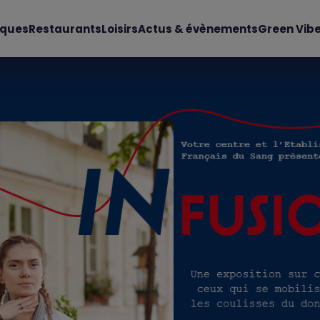
iques
Restaurants
Loisirs
Actus & évènements
Green Vib