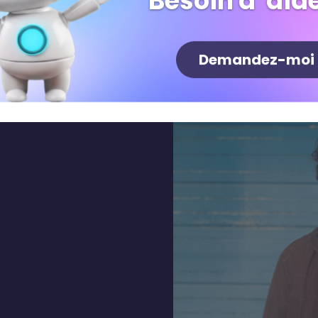
Besoin d' aide
e gestion
Demandez-moi
».