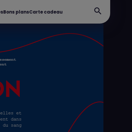
es
Bons plans
Carte cadeau