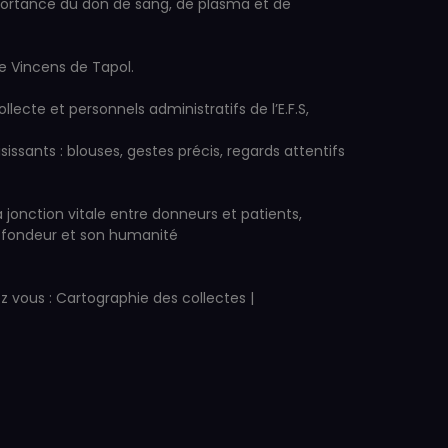
importance du don de sang, de plasma et de
ne Vincens de Tapol.
ecte et personnels administratifs de l’E.F.S,
isissants : blouses, gestes précis, regards attentifs
jonction vitale entre donneurs et patients,
profondeur et son humanité
ez vous :
Cartographie des collectes |