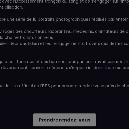
at avec l’Etablissement français du sang et de s’engager sur l’
ibilisation.
oile une série de 18 portraits photographiques réalisés par Antoi
isages des chauffeurs, laborantins, médecins, animateurs de coll
la chaîne transfusionnelle.
 révèlent leur quotidien et leur engagement à travers des détails sa
e à ces femmes et ces hommes qui, par leur travail, assurent la 
. Leur dévouement, souvent méconnu, s’impose ici dans toute sa 
r le site officiel de l’E.F.S pour prendre rendez-vous près de ch
Prendre rendez-vous