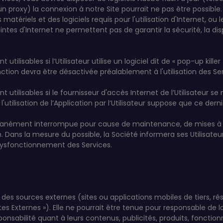
n proxy) la connexion à notre Site pourrait ne pas être possible.
matériels et des logiciels requis pour l'utilisation d'Internet, ou
ntes d'Internet ne permettent pas de garantir la sécurité, la disp
 utilisables si l’Utilisateur utilise un logiciel dit de « pop-up ki
tion devra être désactivée préalablement à l'utilisation des Ser
nt utilisables si le fournisseur d'accès Internet de l’Utilisateur
utilisation de l’Application par l’Utilisateur suppose que ce de
tanément interrompue pour cause de maintenance, de mises à j
n. Dans la mesure du possible, la Société informera ses Utilisat
dysfonctionnement des Services.
des sources externes (sites ou applications mobiles de tiers, rése
ites Externes »). Elle ne pourrait être tenue pour responsable de l
onsabilité quant à leurs contenus, publicités, produits, fonction