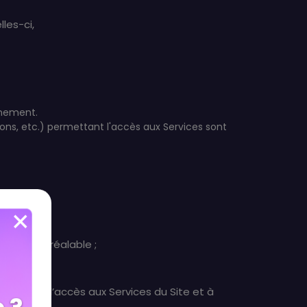
lles-ci,
onnement.
ons, etc.) permettant l'accès aux Services sont
tion ;
ntement préalable ;
;
ssaire à l’accès aux Services du Site et à