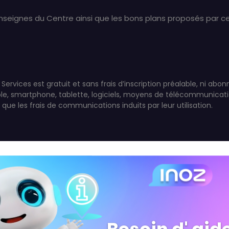
enseignes du Centre ainsi que les bons plans proposés par ce
Services est gratuit et sans frais d’inscription préalable, ni ab
le, smartphone, tablette, logiciels, moyens de télécommunicati
que les frais de communications induits par leur utilisation.
isateur s'engage à :
s droits des tiers et les dispositions des Conditions d'Utilisa
oordonnées d’autres personnes sans avoir obtenu leur conse
la Société et de toutes entités du Groupe ALTAREA COGEDIM 
le afférents aux contenus fournis par la Société ;
 coordonnées personnelles ainsi qu’à toute information néce