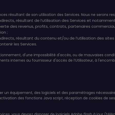
nces résultant de son utilisation des Services. Nous ne serons r
irects, résultant de l’utilisation des Services et notamment
 perte des revenus, profits, contrats, partenaires commer
ion ;
rects, résultant du contenu et/ou de l’utilisation des sites i
ntenir les Services.
tionnement, d'une impossibilité d'accès, ou de mauvaises conditi
s internes au fournisseur d'accès de l’Utilisateur, à l'encomb
posséder un équipement, des logiciels et des paramétrages nécessa
 activation des fonctions Java script, réception de cookies de se
ervices, vous devrez disposer de logiciels Adobe flash à jour (