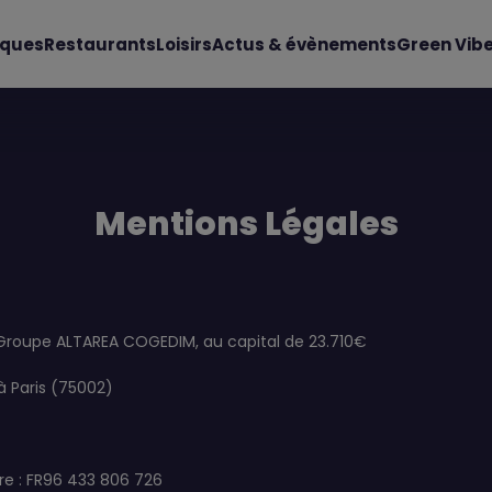
iques
Restaurants
Loisirs
Actus & évènements
Green Vib
Mentions Légales
Groupe ALTAREA COGEDIM, au capital de 23.710€
 à Paris (75002)
re : FR96 433 806 726