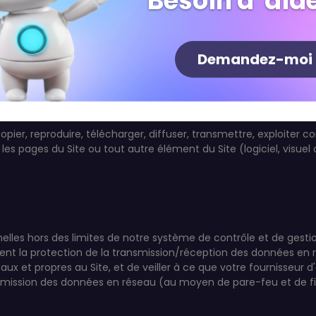
Besoin d' aide
s.
Demandez-moi
es logos, les graphismes, les dessins, les photographies, les a
sont la propriété exclusive de la Société ou de leurs titulaires resp
ociété ou de ses partenaires, sous peine de poursuites judiciaires
 copier, reproduire, télécharger, diffuser, transmettre, exploite
les pages du Site ou tout autre élément du Site (logiciel, visuel 
elles hors des limites de notre système de contrôle et de gest
tissent la protection de la transmission/réception des données e
naux et propres au Site, et de veiller à ce que votre fournisseur d
ansmission des données en réseau (au moyen de pare-feu et de f