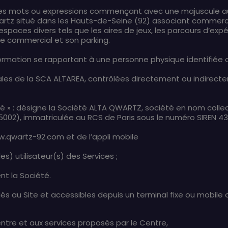
 les mots ou expressions commençant avec une majuscule auro
artz situé dans les Hauts-de-Seine (92) associant commerce
aces divers tels que les aires de jeux, les parcours d’exp
re commercial et son parking.
ormation se rapportant à une personne physique identifiée o
liales de la SCA ALTAREA, contrôlées directement ou indirecte
é » : désigne la Société ALTA QWARTZ, société en nom collect
 (75002), immatriculée au RCS de Paris sous le numéro SIREN 
ww.qwartz-92.com et de l’appli mobile
es) utilisateur(s) des Services ;
ent la Société.
iés au Site et accessibles depuis un terminal fixe ou mobile 
entre et aux services proposés par le Centre,