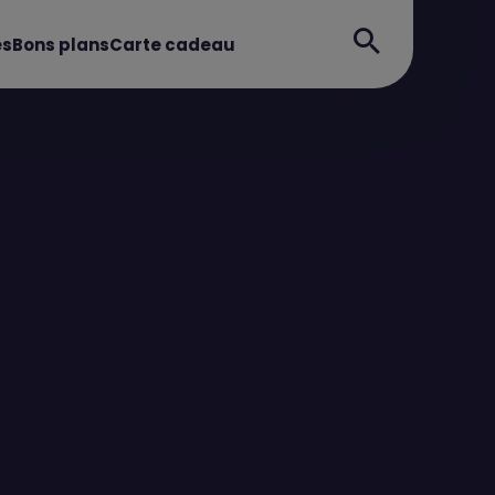
es
Bons plans
Carte cadeau