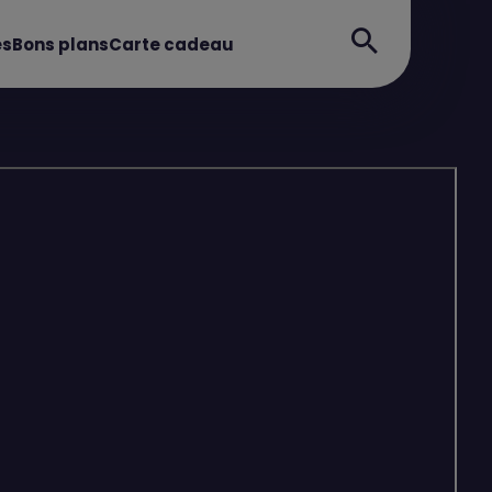
es
Bons plans
Carte cadeau