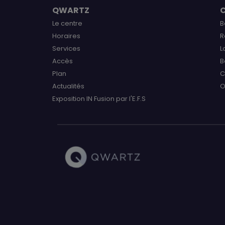
QWARTZ
Le centre
B
Horaires
R
Services
L
Accès
B
Plan
C
Actualités
O
Exposition IN Fusion par l'E.F.S