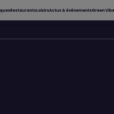
iques
Restaurants
Loisirs
Actus & évènements
Green Vib