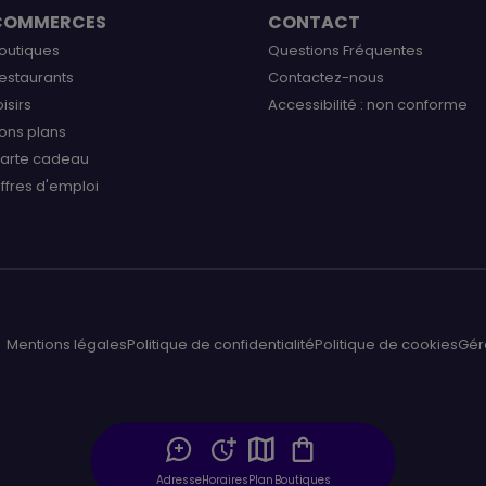
COMMERCES
CONTACT
outiques
Questions Fréquentes
estaurants
Contactez-nous
oisirs
Accessibilité : non conforme
ons plans
arte cadeau
ffres d'emploi
Mentions légales
Politique de confidentialité
Politique de cookies
Gér
Adresse
Horaires
Plan
Boutiques