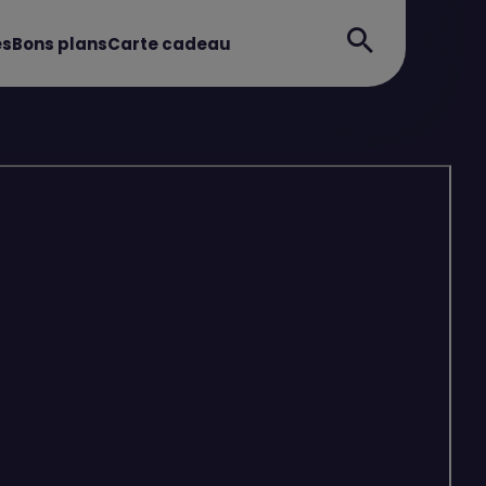
es
Bons plans
Carte cadeau