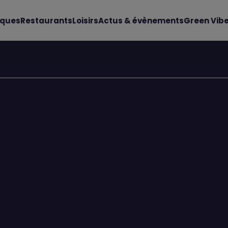
iques
Restaurants
Loisirs
Actus & évènements
Green Vib