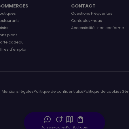
COMMERCES
CONTACT
outiques
Questions Fréquentes
estaurants
Contactez-nous
oisirs
Accessibilité : non conforme
ons plans
arte cadeau
ffres d'emploi
Mentions légales
Politique de confidentialité
Politique de cookies
Gér
Adresse
Horaires
Plan
Boutiques