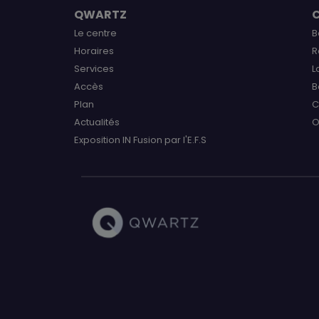
QWARTZ
Le centre
B
Horaires
R
Services
L
Accès
B
Plan
C
Actualités
O
Exposition IN Fusion par l'E.F.S