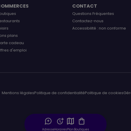
COMMERCES
CONTACT
outiques
Questions Fréquentes
estaurants
Contactez-nous
oisirs
Accessibilité : non conforme
ons plans
arte cadeau
ffres d'emploi
Mentions légales
Politique de confidentialité
Politique de cookies
Gér
Adresse
Horaires
Plan
Boutiques