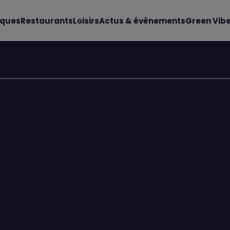
iques
Restaurants
Loisirs
Actus & évènements
Green Vib