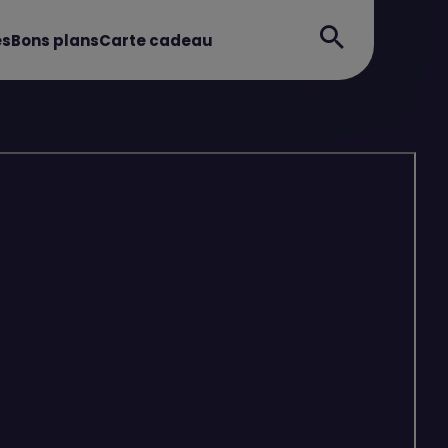
es
Bons plans
Carte cadeau