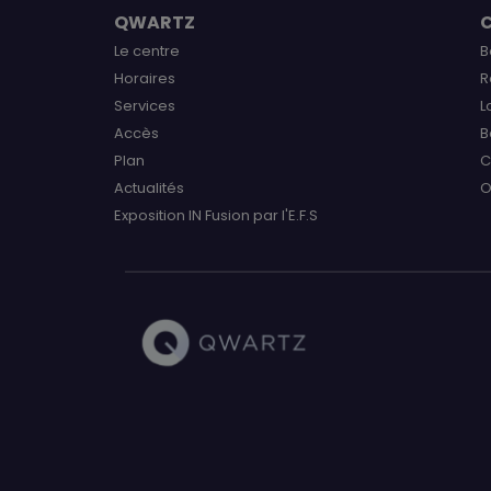
QWARTZ
Le centre
B
Horaires
R
Services
L
Accès
B
Plan
C
Actualités
O
Exposition IN Fusion par l'E.F.S