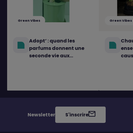
Green Vibes
Green Vibes
Adopt’ : quand les
Chau
parfums donnent une
ense
seconde vie aux
caus
matières
Newsletter
S'inscrire