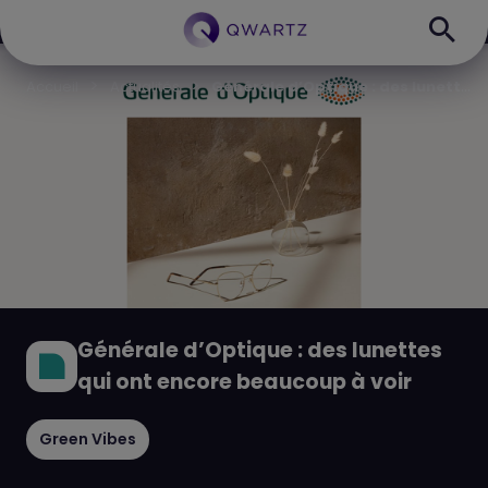
G
énérale d’Optique : des lunettes qui ont encore beaucoup à voir
Accueil
Actualités
Générale d’Optique : des lunettes
qui ont encore beaucoup à voir
Green Vibes