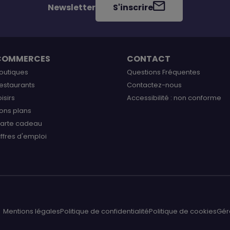
Newsletter
S'inscrire
COMMERCES
CONTACT
outiques
Questions Fréquentes
estaurants
Contactez-nous
oisirs
Accessibilité : non conforme
ons plans
arte cadeau
ffres d'emploi
Mentions légales
Politique de confidentialité
Politique de cookies
Gér