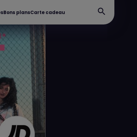
es
Bons plans
Carte cadeau