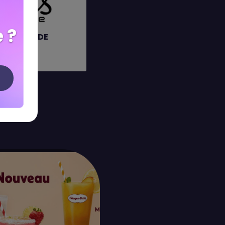
 ?
MS MODE