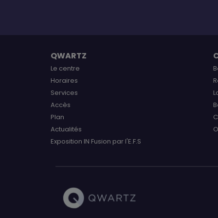
QWARTZ
Le centre
B
Horaires
R
Services
L
Accès
B
Plan
C
Actualités
O
Exposition IN Fusion par l'E.F.S