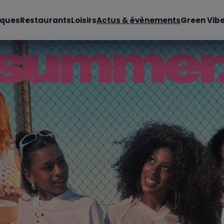
iques
Restaurants
Loisirs
Actus & évènements
Green Vib