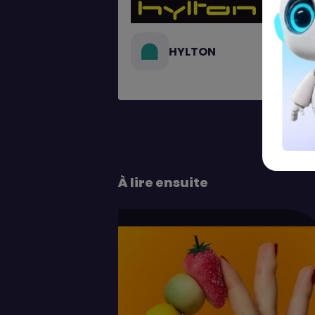
HYLTON
À lire ensuite