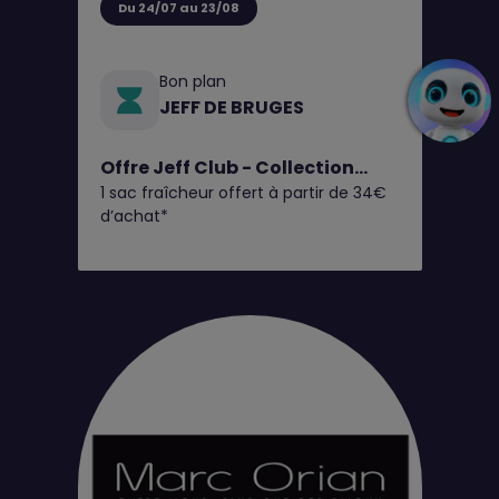
Du 24/07 au 23/08
Bon plan
JEFF DE BRUGES
Offre Jeff Club - Collection
1 sac fraîcheur offert à partir de 34€
Fruits d'Été
d’achat*