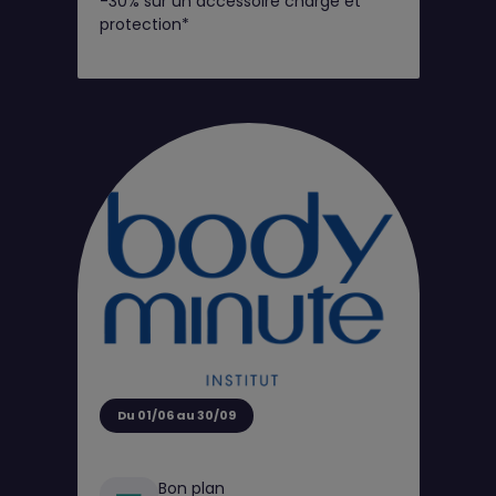
-30% sur un accessoire charge et
protection*
Du 01/06 au 30/09
Bon plan