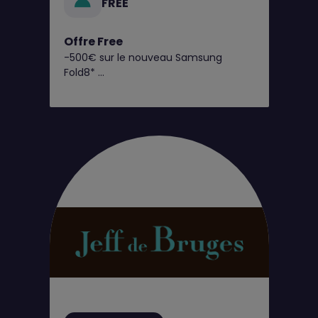
FREE
Offre Free
-500€ sur le nouveau Samsung
Fold8*
C’est dès maintenant chez Free !
Retrouvez toutes nos offres
exclusives en boutique Free !