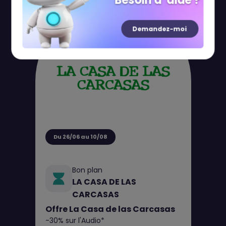
Besoin d' aide ?
Demandez-moi
Du 26/06 au 10/08
Bon plan
LA CASA DE LAS
CARCASAS
Offre La Casa de las Carcasas
-30% sur l'Audio*