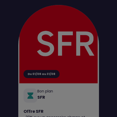
d'achat pour tout perçage jusqu’au 31
août**
Du 01/08 au 31/08
Bon plan
SFR
Offre SFR