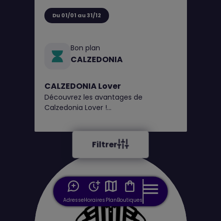
Du 01/01 au 31/12
Bon plan
CALZEDONIA
CALZEDONIA Lover
Découvrez les avantages de
Calzedonia Lover !
1€ = 1 point, obtenez un bon de
réduction tous les 100 points*
Filtrer
Adresse
Horaires
Plan
Boutiques