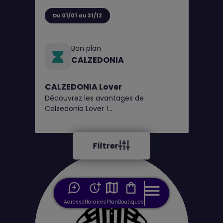
Du 01/01 au 31/12
Bon plan
CALZEDONIA
CALZEDONIA Lover
Découvrez les avantages de
Calzedonia Lover !
1€ = 1 point, obtenez un bon de
réduction tous les 100 points*
Filtrer
Adresse
Horaires
Plan
Boutiques