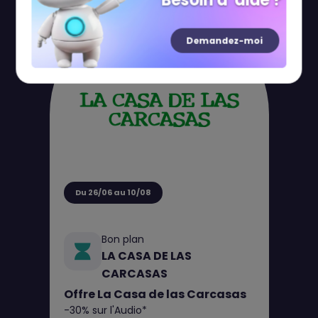
Besoin d' aide ?
Demandez-moi
Du 26/06 au 10/08
Bon plan
LA CASA DE LAS
CARCASAS
Offre La Casa de las Carcasas
-30% sur l'Audio*