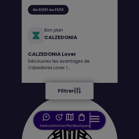
Du 01/01 au 31/12
Bon plan
CALZEDONIA
CALZEDONIA Lover
Découvrez les avantages de
Calzedonia Lover !
1€ = 1 point, obtenez un bon de
réduction tous les 100 points*
Filtrer
Adresse
Horaires
Plan
Boutiques