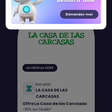
Besoin d' aide ?
Demandez-moi
Du 26/06 au 10/08
Bon plan
LA CASA DE LAS
CARCASAS
Offre La Casa de las Carcasas
-30% sur l'Audio*