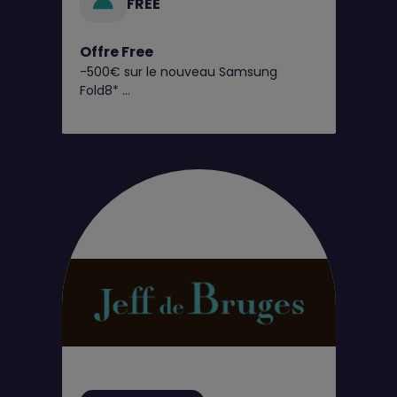
FREE
Offre Free
-500€ sur le nouveau Samsung
Fold8*
C’est dès maintenant chez Free !
Retrouvez toutes nos offres
exclusives en boutique Free !