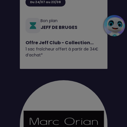
Du 24/07 au 23/08
Bon plan
JEFF DE BRUGES
Offre Jeff Club - Collection
1 sac fraîcheur offert à partir de 34€
Fruits d'Été
d’achat*