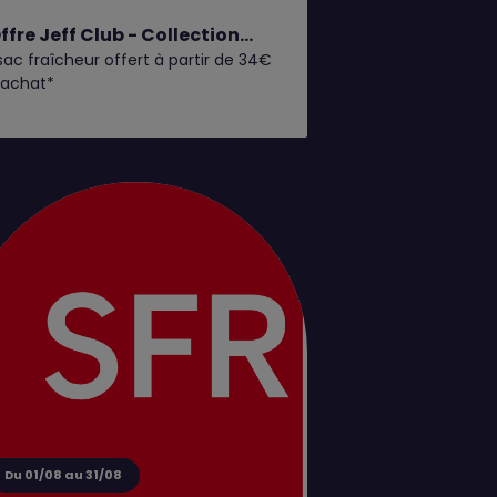
ffre Jeff Club - Collection
 sac fraîcheur offert à partir de 34€
ruits d'Été
’achat*
Du 01/08 au 31/08