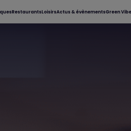
iques
Restaurants
Loisirs
Actus & évènements
Green Vib