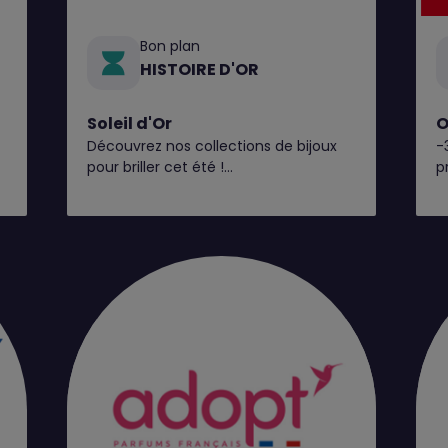
Bon plan
HISTOIRE D'OR
Soleil d'Or
O
Découvrez nos collections de bijoux
-
pour briller cet été !
p
Et pour l’occasion, en plus du perçage
d'oreilles gratuit* toute l'année,
Histoire d’Or vous offre 20€ en bon
d'achat pour tout perçage jusqu’au 31
août**