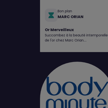
Bon plan
MARC ORIAN
Or Merveilleux
Succombez à la beauté intemporelle
de l'or chez Marc Orian.
Explorez nos pièces en 9 et 18 carats,
disponibles en bijouterie*