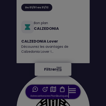
Du 01/01 au 31/12
Bon plan
CALZEDONIA
CALZEDONIA Lover
Découvrez les avantages de
Calzedonia Lover !
1€ = 1 point, obtenez un bon de
réduction tous les 100 points*
Filtrer
Adresse
Horaires
Plan
Boutiques