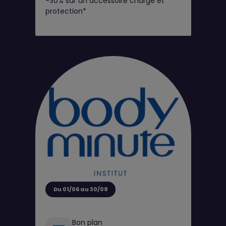
-30% sur un accessoire charge et
protection*
Du 01/06 au 30/09
Bon plan