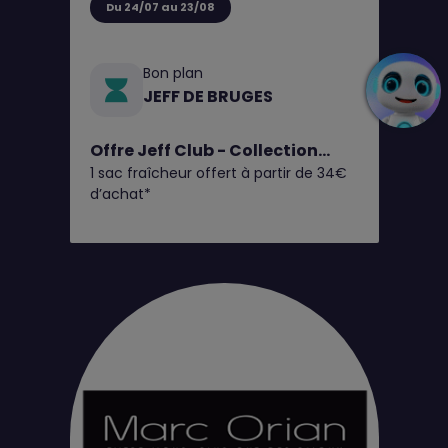
Du 24/07 au 23/08
Bon plan
JEFF DE BRUGES
Offre Jeff Club - Collection
1 sac fraîcheur offert à partir de 34€
Fruits d'Été
d’achat*