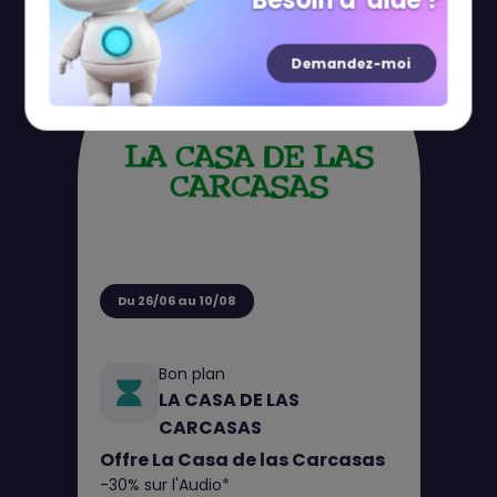
Besoin d' aide ?
Demandez-moi
Du 26/06 au 10/08
Bon plan
LA CASA DE LAS
CARCASAS
Offre La Casa de las Carcasas
-30% sur l'Audio*