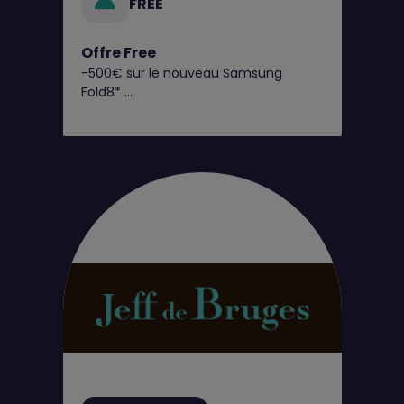
FREE
Offre Free
-500€ sur le nouveau Samsung
Fold8*
C’est dès maintenant chez Free !
Retrouvez toutes nos offres
exclusives en boutique Free !