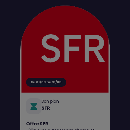
d'achat pour tout perçage jusqu’au 31
août**
Du 01/08 au 31/08
Bon plan
SFR
Offre SFR