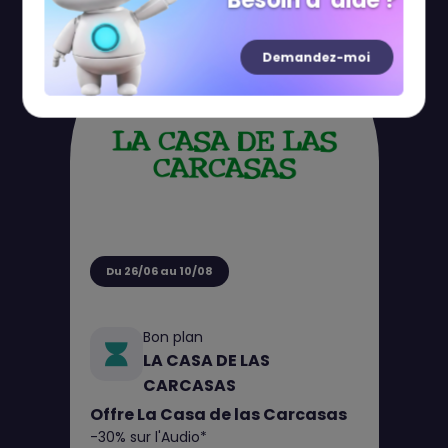
Besoin d' aide ?
Demandez-moi
Du 26/06 au 10/08
Bon plan
LA CASA DE LAS
CARCASAS
Offre La Casa de las Carcasas
-30% sur l'Audio*