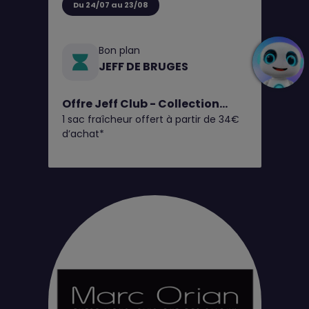
Du 24/07 au 23/08
Bon plan
JEFF DE BRUGES
Offre Jeff Club - Collection
1 sac fraîcheur offert à partir de 34€
Fruits d'Été
d’achat*