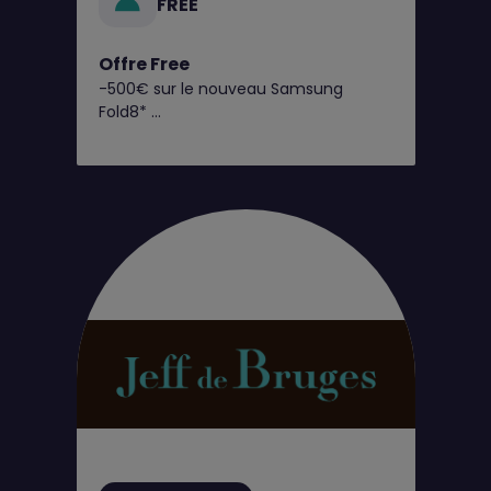
FREE
Offre Free
-500€ sur le nouveau Samsung
Fold8*
C’est dès maintenant chez Free !
Retrouvez toutes nos offres
exclusives en boutique Free !