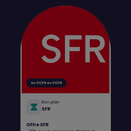
d'achat pour tout perçage jusqu’au 31
août**
Du 01/08 au 31/08
Bon plan
SFR
Offre SFR