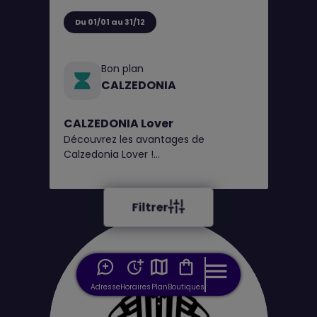
Du 01/01 au 31/12
Bon plan
CALZEDONIA
CALZEDONIA Lover
Découvrez les avantages de
Calzedonia Lover !
1€ = 1 point, obtenez un bon de
réduction tous les 100 points*
Filtrer
Adresse
Horaires
Plan
Boutiques