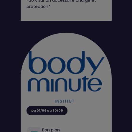
-30% sur un accessoire charge et
protection*
Du 01/06 au 30/09
Bon plan