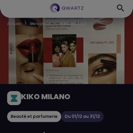
Accueil
Bons plans
KIKO MILANO
KIKO MILANO
Beauté et parfumerie
Du
01/12
au
31/12