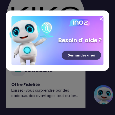
Besoin d' aide ?
Du 01/01 au 31/12
Demandez-moi
Bon plan
KIKO MILANO
Offre Fidélité
Laissez-vous surprendre par des
cadeaux, des avantages tout au long
de l'année et de petits moments rien
que pour vous*