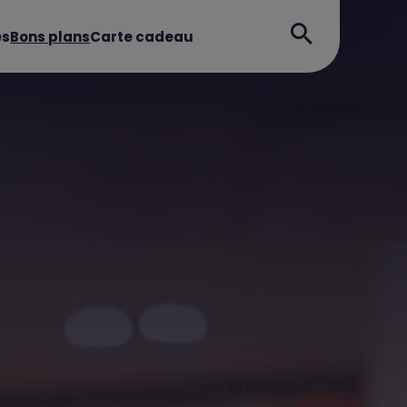
es
Bons plans
Carte cadeau