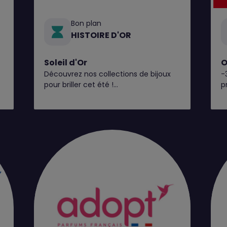
Bon plan
HISTOIRE D'OR
Soleil d'Or
O
Découvrez nos collections de bijoux
-
pour briller cet été !
p
Et pour l’occasion, en plus du perçage
d'oreilles gratuit* toute l'année,
Histoire d’Or vous offre 20€ en bon
d'achat pour tout perçage jusqu’au 31
août**