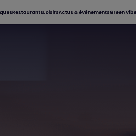
iques
Restaurants
Loisirs
Actus & évènements
Green Vib