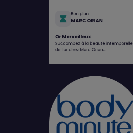
Bon plan
MARC ORIAN
Or Merveilleux
Succombez à la beauté intemporelle
de l'or chez Marc Orian.
Explorez nos pièces en 9 et 18 carats,
disponibles en bijouterie*