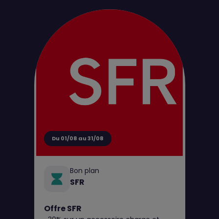
d'achat pour tout perçage jusqu’au 31
août**
Du 01/08 au 31/08
Bon plan
SFR
Offre SFR