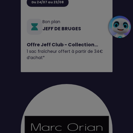
Du 24/07 au 23/08
Bon plan
JEFF DE BRUGES
Offre Jeff Club - Collection
1 sac fraîcheur offert à partir de 34€
Fruits d'Été
d’achat*