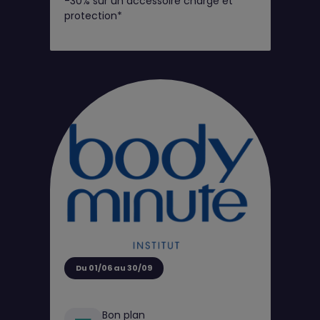
-30% sur un accessoire charge et
protection*
Du 01/06 au 30/09
Bon plan