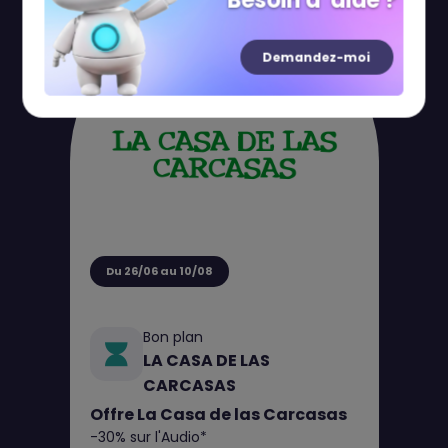
Besoin d' aide ?
Demandez-moi
Du 26/06 au 10/08
Bon plan
LA CASA DE LAS
CARCASAS
Offre La Casa de las Carcasas
-30% sur l'Audio*