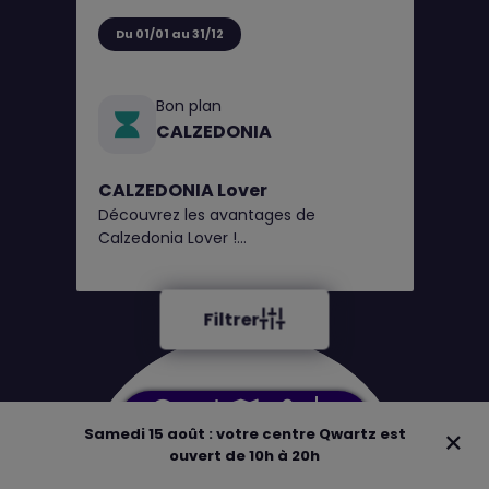
Du 01/01 au 31/12
Bon plan
CALZEDONIA
CALZEDONIA Lover
Découvrez les avantages de
Calzedonia Lover !
1€ = 1 point, obtenez un bon de
réduction tous les 100 points*
Filtrer
Samedi 15 août : votre centre Qwartz est
Adresse
Horaires
Plan
Boutiques
ouvert de 10h à 20h