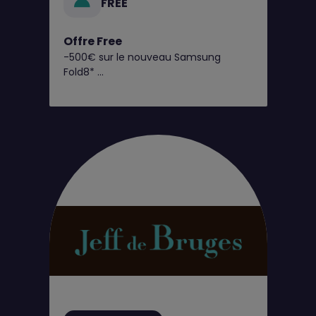
FREE
Offre Free
-500€ sur le nouveau Samsung
Fold8*
C’est dès maintenant chez Free !
Retrouvez toutes nos offres
exclusives en boutique Free !