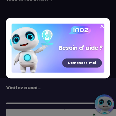
Votre boutique propose un large choix d'articles
de maroquinerie, accessoires, article de voyage
pour femme, hommes et enfants.
Vous y trouverez forcément votre bonheur avec
Besoin d' aide ?
des sacs à main, portefeuilles, sacs à dos pour
enfants, du classique au plus branché et toujours à
Demandez-moi
petit prix.
Visitez aussi...