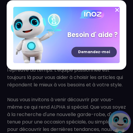
vous sentir à l'aise et confiant. Notre collection de
vêtements sportswear allie l'élégance discrète et
le raffinement moderne, offrant des pièces qui
sont à la fois tendance et intemporelles.
Besoin d' aide ?
ALPHA est dédiée à la qualité, du choix des tissus
jusqu'aux moindres détails de conception. La
Demandez-moi
marque s'engage à fournir à ses clients des
vêtements durables et bien faits qui résisteront à
l'épreuve du temps. L'équipe passionnée est
toujours là pour vous aider à choisir les articles qui
répondent le mieux à vos besoins et à votre style.
Nous vous invitons à venir découvrir par vous-
même ce qui rend ALPHA si spécial. Que vous soyez
à la recherche d'une nouvelle garde-robe, d'une
tenue pour une occasion spéciale, ou simplement
pour découvrir les dernières tendances, nous