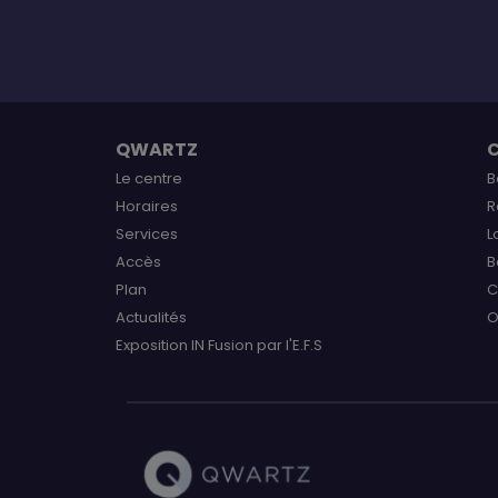
QWARTZ
Le centre
B
Horaires
R
Services
L
Accès
B
Plan
C
Actualités
O
Exposition IN Fusion par l'E.F.S