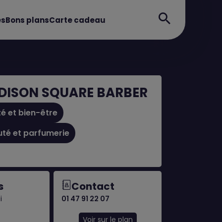
es
Bons plans
Carte cadeau
DISON SQUARE BARBER
é et bien-être
té et parfumerie
s
Contact
i
01 47 91 22 07
Voir sur le plan