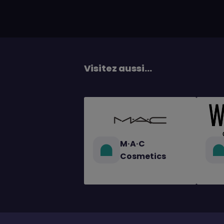
Visitez aussi...
M·A·C
Cosmetics