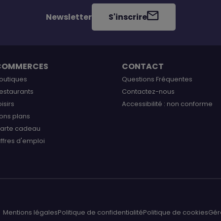
Newsletter
S'inscrire
COMMERCES
CONTACT
outiques
Questions Fréquentes
estaurants
Contactez-nous
oisirs
Accessibilité : non conforme
ons plans
arte cadeau
ffres d'emploi
Mentions légales
Politique de confidentialité
Politique de cookies
Gér