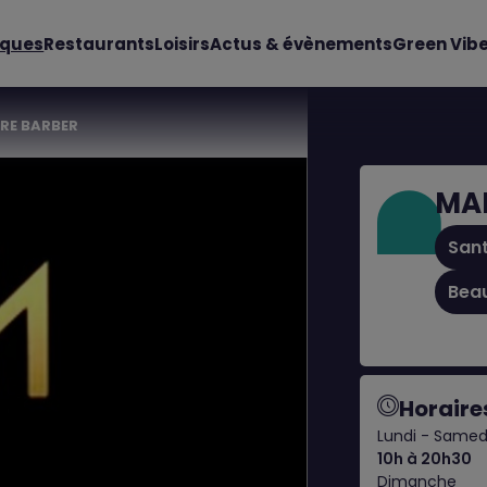
iques
Restaurants
Loisirs
Actus & évènements
Green Vib
RE BARBER
MA
Sant
Beau
Horaire
Lundi - Samed
10h à 20h30
Dimanche