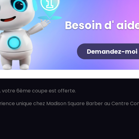
au 0, en face de
Carrefour
.
 sans rendez-vous ?
Besoin d' aide
s rendez-vous, mais nous vous conseillons de réserver po
isez-vous ?
Demandez-moi
ité professionnelle, spécialement conçus pour les hommes
ité ?
é, votre 6ème coupe est offerte.
périence unique chez Madison Square Barber au Centre C