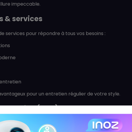
llure impeccable.
s & services
 services pour répondre à tous vos besoins :
tions
moderne
'entretien
antageux pour un entretien régulier de votre style.
nt Posées (FAQ)
utique dans le centre ?