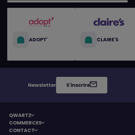
ADOPT'
CLAIRE'S
Newsletter
S'inscrire
QWARTZ
COMMERCES
CONTACT