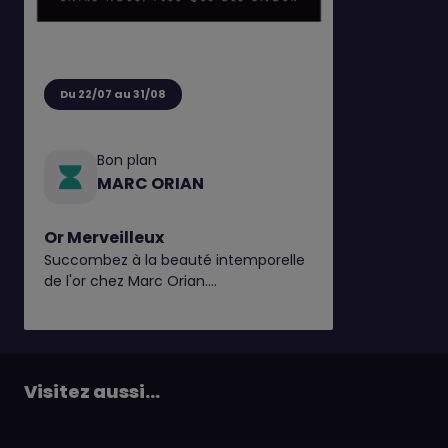
Du 22/07 au 31/08
Bon plan
MARC ORIAN
Or Merveilleux
Succombez à la beauté intemporelle
de l'or chez Marc Orian.
Explorez nos pièces en 9 et 18 carats,
disponibles en bijouterie*
Visitez aussi...