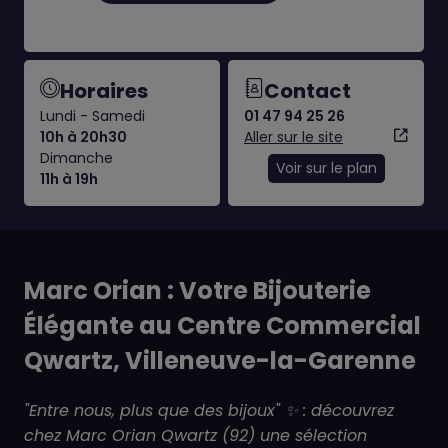
Horaires
Contact
Lundi - Samedi
01 47 94 25 26
10h à 20h30
Aller sur le site
Dimanche
Voir sur le plan
11h à 19h
Marc Orian : Votre Bijouterie
Élégante au Centre Commercial
Qwartz, Villeneuve-la-Garenne
"Entre nous, plus que des bijoux" ✨ : découvrez
chez Marc Orian Qwartz (92) une sélection