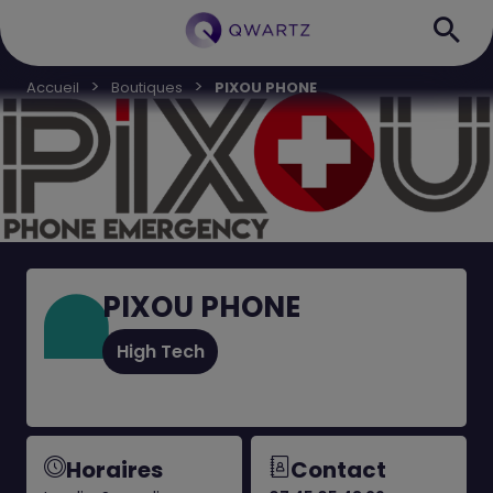
Accueil
Boutiques
PIXOU PHONE
PIXOU PHONE
High Tech
Horaires
Contact