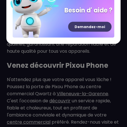
marques, pour un service complet et polyvalent.
Besoin d' aide ?
Quelle est l'expertise des techniciens de
Pixou Phone ?
Demandez-moi
Les techniciens de Pixou Phone sont des experts
qualifiés, garantissant une réparation fiable et de
haute qualité pour tous vos appareils.
Venez découvrir Pixou Phone
N'attendez plus que votre appareil vous lâche !
Poussez la porte de Pixou Phone au centre
commercial Qwartz à
Villeneuve-la-Garenne
.
C'est l'occasion de
découvrir
un service rapide,
fiable et chaleureux, tout en profitant de
l'ambiance conviviale et dynamique de votre
centre commercial
préféré. Rendez-nous visite et