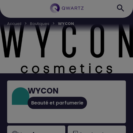
Accueil
Boutiques
WYCON
WYCON
Beauté et parfumerie