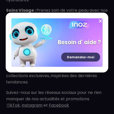
Soins Visage :
Prenez soin de votre peau avec nos
nettoyants, toniques, sérums, crèmes hydratantes
et masques. Nos produits sont formulés avec des
ingrédients de qualité pour répondre aux besoins
de tous les types de peau.
Besoin d' aide ?
Soins Corps :
Hydratez et nourrissez votre peau
avec nos laits corporels, huiles et gommages.
Demandez-moi
Laissez-vous envoûter par nos parfums délicats.
Nous proposons des nouveautés régulières et des
collections exclusives, inspirées des dernières
tendances.
Suivez-nous sur les réseaux sociaux pour ne rien
manquer de nos actualités et promotions
:
TikTok
,
Instagram
et
Facebook