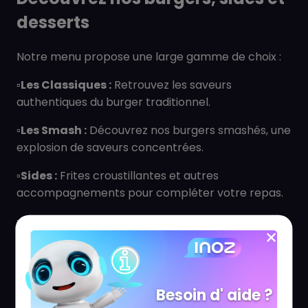
desserts
Notre menu propose une large gamme de choix :
▫️Les Classiques :
Retrouvez les saveurs
authentiques du burger traditionnel.
▫️Les Smash :
Découvrez nos burgers smashés, une
explosion de saveurs concentrées.
▫️Sides :
Frites croustillantes et autres
accompagnements pour compléter votre repas.
▫️Boissons et Desserts :
Rafraîchissez-vous et
terminez sur une note gourmande.
Besoin d' aide ?
Questions Fréquemment Posées