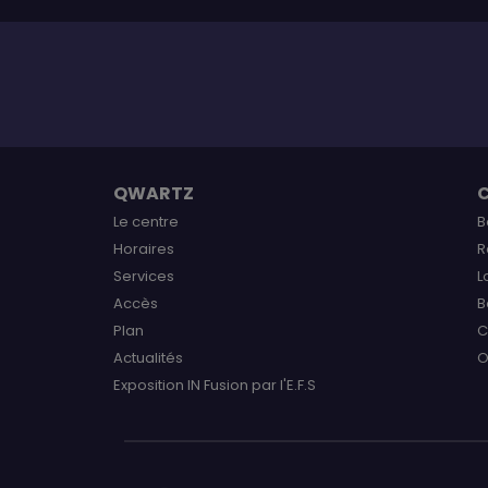
QWARTZ
Le centre
B
Horaires
R
Services
L
Accès
B
Plan
C
Actualités
O
Exposition IN Fusion par l'E.F.S