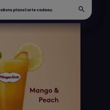
es
Bons plans
Carte cadeau