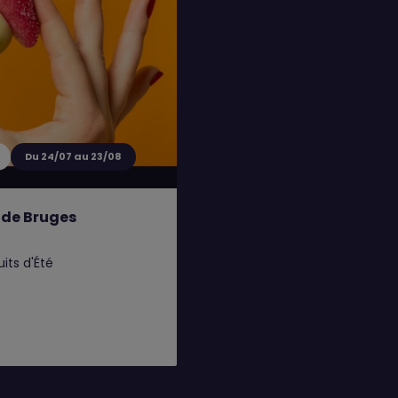
Du 24/07 au 23/08
 de Bruges
uits d'Été