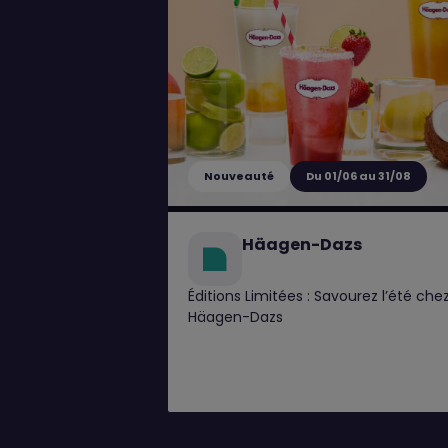
Nouveauté
Du 01/06 au 31/08
Häagen-Dazs
Éditions Limitées : Savourez l’été che
Häagen-Dazs