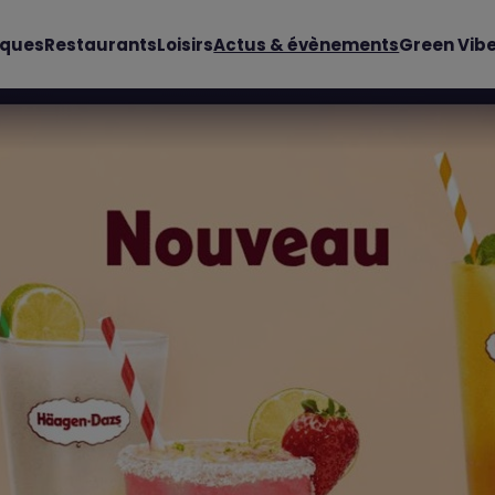
iques
Restaurants
Loisirs
Actus & évènements
Green Vib