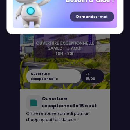
Besoin d' aide ?
Demandez-moi
Ouverture
Le
exceptionnelle
15/08
Ouverture
exceptionnelle 15 août
On se retrouve samedi pour un
shopping qui fait du bien !