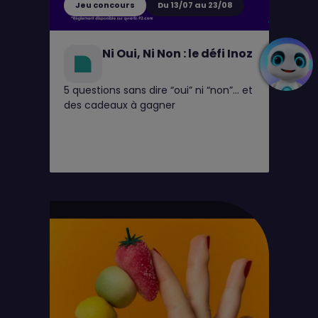
Jeu concours
Du 13/07 au 23/08
Ni Oui, Ni Non : le défi Inoz
5 questions sans dire “oui” ni “non”… et
des cadeaux à gagner