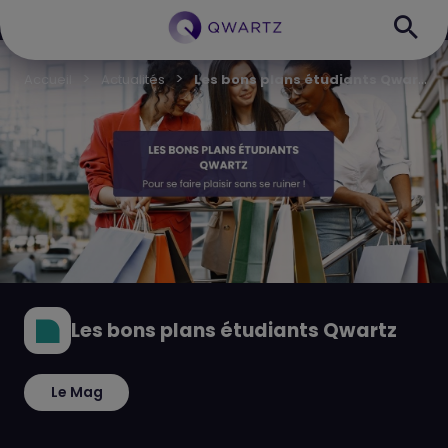
L
es bons plans étudiants Qwartz
Accueil
Actualités
Les bons plans étudiants Qwartz
Le Mag