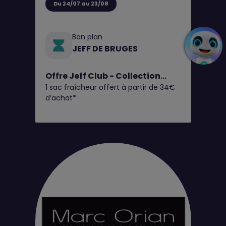
Du 24/07 au 23/08
Bon plan
JEFF DE BRUGES
Offre Jeff Club - Collection
1 sac fraîcheur offert à partir de 34€
Fruits d'Été
d’achat*