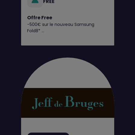
FREE
Offre Free
-500€ sur le nouveau Samsung
Fold8*
C’est dès maintenant chez Free !
Retrouvez toutes nos offres
exclusives en boutique Free !