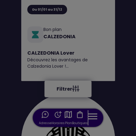
Du 01/01 au 31/12
Bon plan
CALZEDONIA
CALZEDONIA Lover
Découvrez les avantages de
Calzedonia Lover !
1€ = 1 point, obtenez un bon de
réduction tous les 100 points*
Filtrer
Adresse
Horaires
Plan
Boutiques