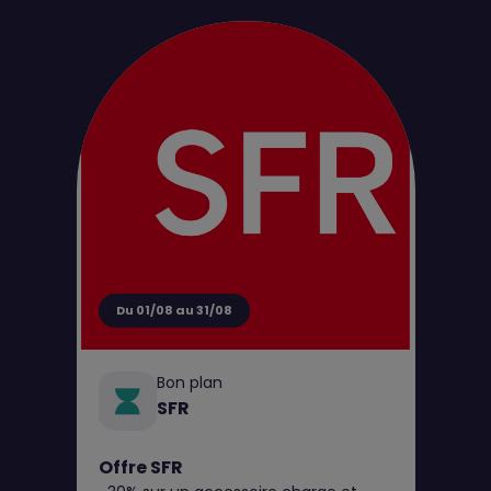
d'achat pour tout perçage jusqu’au 31
août**
Du 01/08 au 31/08
Bon plan
SFR
Offre SFR