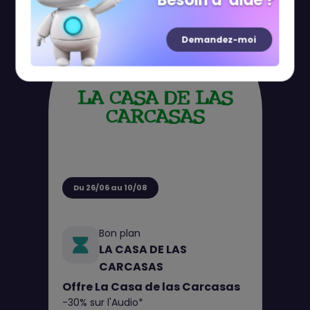
Besoin d' aide ?
Demandez-moi
Du 26/06 au 10/08
Bon plan
LA CASA DE LAS
CARCASAS
Offre La Casa de las Carcasas
-30% sur l'Audio*