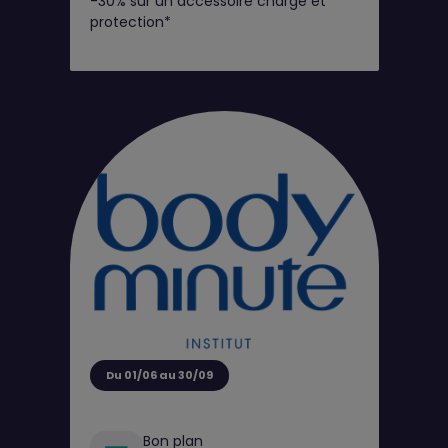
-30% sur un accessoire charge et
protection*
Du 01/06 au 30/09
Bon plan