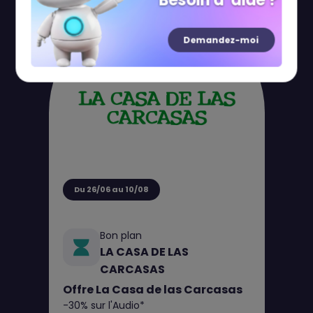
Besoin d' aide ?
Demandez-moi
Du 26/06 au 10/08
Bon plan
LA CASA DE LAS
CARCASAS
Offre La Casa de las Carcasas
-30% sur l'Audio*