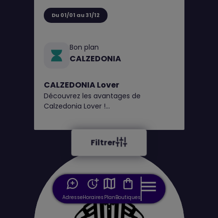
Du 01/01 au 31/12
Bon plan
CALZEDONIA
CALZEDONIA Lover
Découvrez les avantages de
Calzedonia Lover !
1€ = 1 point, obtenez un bon de
réduction tous les 100 points*
Filtrer
Adresse
Horaires
Plan
Boutiques