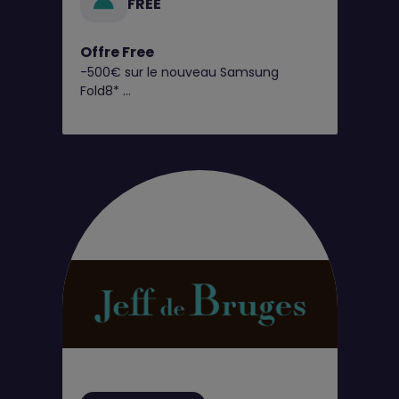
FREE
Offre Free
-500€ sur le nouveau Samsung
Fold8*
C’est dès maintenant chez Free !
Retrouvez toutes nos offres
exclusives en boutique Free !