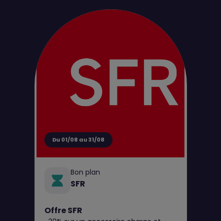
d'achat pour tout perçage jusqu’au 31
août**
Du 01/08 au 31/08
Bon plan
SFR
Offre SFR