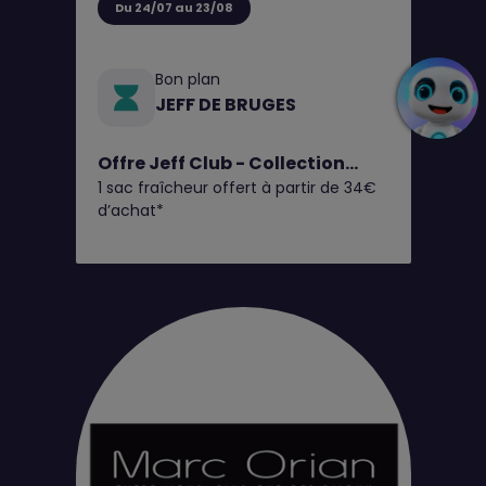
Du 24/07 au 23/08
Bon plan
JEFF DE BRUGES
Offre Jeff Club - Collection
1 sac fraîcheur offert à partir de 34€
Fruits d'Été
d’achat*