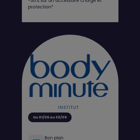
-30% sur un accessoire charge et
protection*
Du 01/06 au 30/09
Bon plan