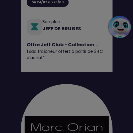
Du 24/07 au 23/08
Bon plan
JEFF DE BRUGES
Offre Jeff Club - Collection
1 sac fraîcheur offert à partir de 34€
Fruits d'Été
d’achat*