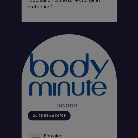
-30% sur un accessoire charge et
protection*
Du 01/06 au 30/09
Bon plan