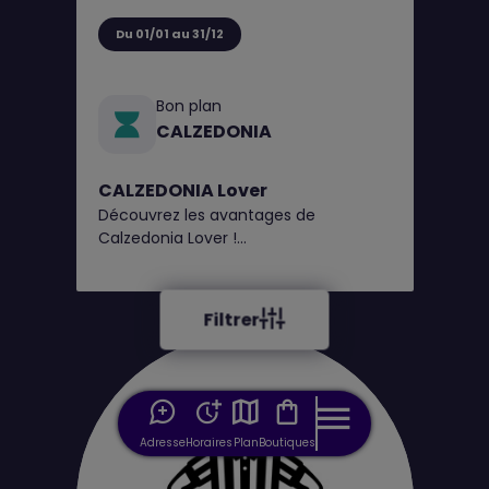
Du 01/01 au 31/12
Bon plan
CALZEDONIA
CALZEDONIA Lover
Découvrez les avantages de
Calzedonia Lover !
1€ = 1 point, obtenez un bon de
réduction tous les 100 points*
Filtrer
Adresse
Horaires
Plan
Boutiques