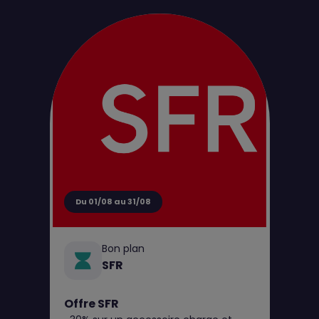
d'achat pour tout perçage jusqu’au 31
août**
Du 01/08 au 31/08
Bon plan
SFR
Offre SFR