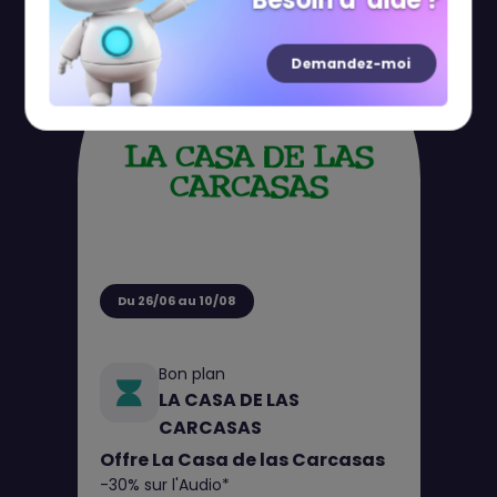
Besoin d' aide ?
Demandez-moi
Du 26/06 au 10/08
Bon plan
LA CASA DE LAS
CARCASAS
Offre La Casa de las Carcasas
-30% sur l'Audio*