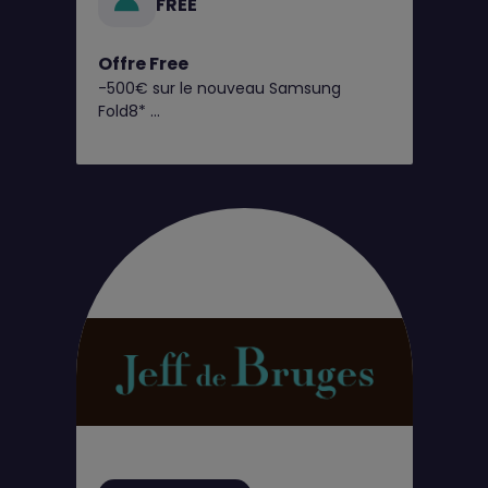
FREE
Offre Free
-500€ sur le nouveau Samsung
Fold8*
C’est dès maintenant chez Free !
Retrouvez toutes nos offres
exclusives en boutique Free !