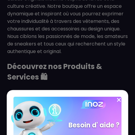
culture créative. Notre boutique offre un espace
dynamique et inspirant où vous pourrez exprimer
votre individualité à travers des vêtements, des
chaussures et des accessoires au design unique.
Nous ciblons les passionnés de mode, les amateurs
de sneakers et tous ceux qui recherchent un style
authentique et original.
Découvrez nos Produits &
Services
🛍️
Retrouvez une large sélection de :
Sneakers emblématiques (Stan Smith, Superstar,
etc.)
Vêtements pour hommes et femmes (T-shirts,
Besoin d' aide ?
sweats, vestes, pantalons)