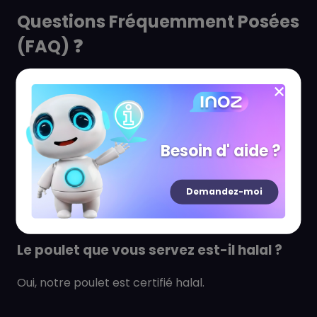
Questions Fréquemment Posées
(FAQ) ❓
Où se situe exactement le restaurant
dans le centre Qwartz ?
Besoin d' aide ?
Nous sommes situés au Niveau 0, juste à côté de
Pokawa.
Demandez-moi
Le poulet que vous servez est-il halal ?
Oui, notre poulet est certifié halal.