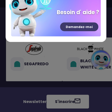
Besoin d' aide ?
Visitez aussi...
Demandez-moi
BLACK AND
SEGAFREDO
WHITE BURGER
Newsletter
S'inscrire