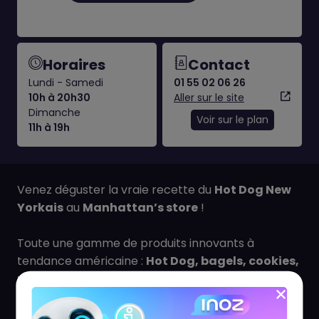
Horaires
Contact
Lundi - Samedi
01 55 02 06 26
10h à 20h30
Aller sur le site
Dimanche
Voir sur le plan
11h à 19h
Venez déguster la vraie recette du
Hot Dog New
Yorkais
au
Manhattan’s store
!
Toute une gamme de produits innovants à
tendance américaine :
Hot Dog, bagels, cookies,
muffins, donuts, pancake, cheescake
… Régal
garanti, au
centre commercial QWARTZ
des
Hauts-de-Seine !