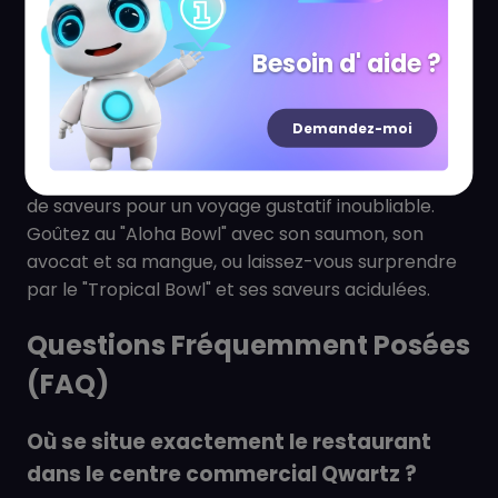
energy balls.
Et pour les plus jeunes aventuriers, découvrez
Besoin d' aide ?
notre
Poka Box Enfant
: une box sur mesure avec
un mini Poké au poulet, une boisson, un dessert et
Demandez-moi
une surprise !
Découvrez nos
recettes signatures
, un condensé
de saveurs pour un voyage gustatif inoubliable.
Goûtez au "Aloha Bowl" avec son saumon, son
avocat et sa mangue, ou laissez-vous surprendre
par le "Tropical Bowl" et ses saveurs acidulées.
Questions Fréquemment Posées
(FAQ)
Où se situe exactement le restaurant
dans le centre commercial Qwartz ?