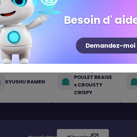
Besoin d' aide
Demandez-moi
POULET BRAISE
KYUSHU RAMEN
x CROUSTY
CRISPY