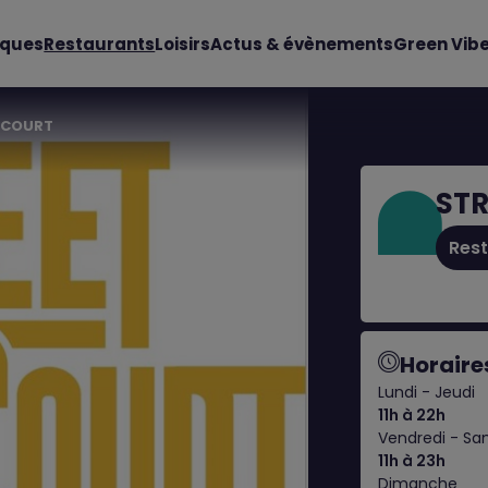
iques
Restaurants
Loisirs
Actus & évènements
Green Vib
 COURT
STR
Res
Horaire
Lundi - Jeudi
11h à 22h
Vendredi - S
11h à 23h
Dimanche