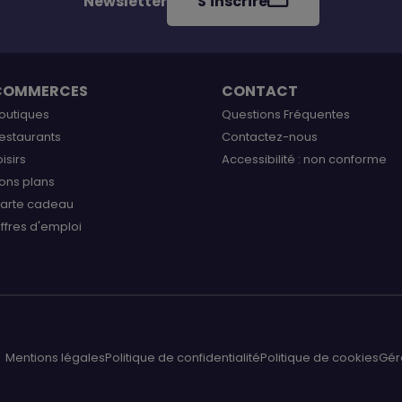
Newsletter
S'inscrire
COMMERCES
CONTACT
outiques
Questions Fréquentes
estaurants
Contactez-nous
oisirs
Accessibilité : non conforme
ons plans
arte cadeau
ffres d'emploi
Mentions légales
Politique de confidentialité
Politique de cookies
Gér