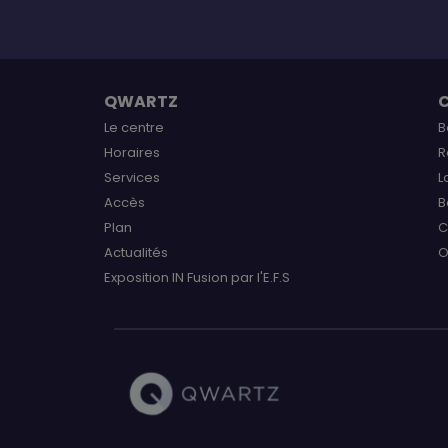
QWARTZ
Le centre
B
Horaires
R
Services
L
Accès
B
Plan
C
Actualités
O
Exposition IN Fusion par l'E.F.S