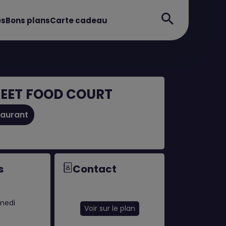
es
Bons plans
Carte cadeau
EET FOOD COURT
taurant
s
Contact
amedi
Voir sur le plan