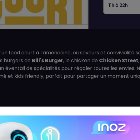
11h à 22h
un food court à l’américaine, où saveurs et convivialité 
les burgers de
Bill's Burger
, le chicken de
Chicken Street
un éventail de spécialités pour régaler toutes les envies
nimé et kids friendly, parfait pour partager un moment uni