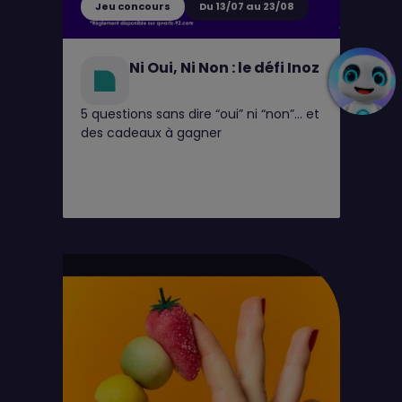
Jeu concours
Du 13/07 au 23/08
Ni Oui, Ni Non : le défi Inoz
5 questions sans dire “oui” ni “non”… et
des cadeaux à gagner