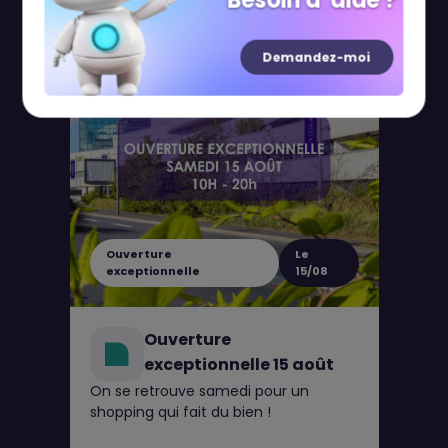
Besoin d' aide ?
Demandez-moi
Ouverture
Le
exceptionnelle
15/08
Ouverture
exceptionnelle 15 août
On se retrouve samedi pour un
shopping qui fait du bien !