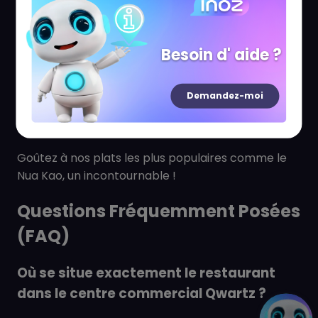
Crousty, Sie Yai, Pad Thaï)
▫️Options végétariennes variées
Besoin d' aide ?
▫️Desserts exotiques (Cheesecake fruit de la
passion, Mango Sticky Rice)
Demandez-moi
▫️Boissons classiques et exotiques, bières locales, jus
de fruits tropicaux
Goûtez à nos plats les plus populaires comme le
Nua Kao, un incontournable !
Questions Fréquemment Posées
(FAQ)
Où se situe exactement le restaurant
dans le centre commercial Qwartz ?