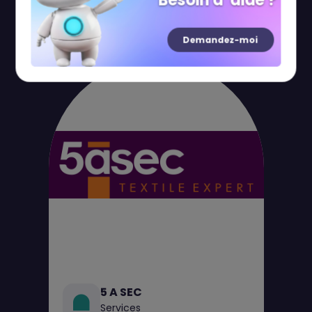
Besoin d' aide ?
Boutiques
Restaurants
Loisirs
Demandez-moi
5 A SEC
Services